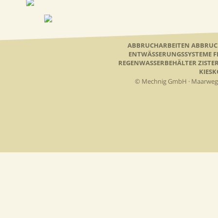
ABBRUCHARBEITEN ABBRU
ENTWÄSSERUNGSSYSTEME FL
REGENWASSERBEHÄLTER ZISTE
KIES
© Mechnig GmbH · Maarweg 61