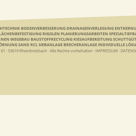
CHTECHNIK BODENVERBESSERUNG DRAINAGENVERLEGUNG ENTKER
ÄCHENBEFESTIGUNG RIGOLEN PLANIERUNGSARBEITEN SPEZIALTIEF
RNEN WEGEBAU BAUSTOFFRECYCLING KIESAUFBEREITUNG SCHUTTGÜ
KÖRNUNG SAND RCL SIEBANLAGE BRECHERANLAGE INDIVIDUELLE LÖ
 · 53619 Rheinbreitbach · Alle Rechte vorbehalten ·
IMPRESSUM
·
DATENS