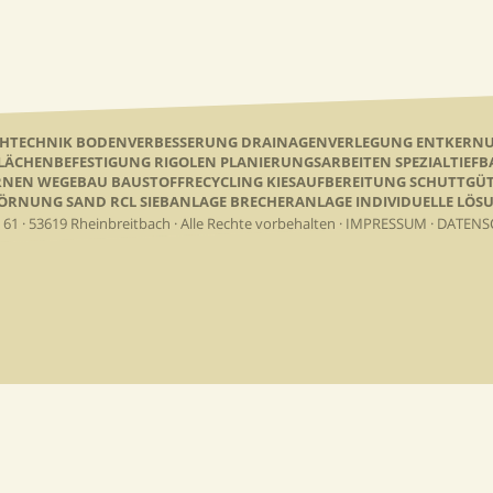
CHTECHNIK BODENVERBESSERUNG DRAINAGENVERLEGUNG ENTKER
ÄCHENBEFESTIGUNG RIGOLEN PLANIERUNGSARBEITEN SPEZIALTIEF
RNEN WEGEBAU BAUSTOFFRECYCLING KIESAUFBEREITUNG SCHUTTGÜ
KÖRNUNG SAND RCL SIEBANLAGE BRECHERANLAGE INDIVIDUELLE LÖ
 · 53619 Rheinbreitbach · Alle Rechte vorbehalten ·
IMPRESSUM
·
DATENS